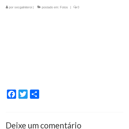
por
secgalniteroi
|
postado em:
Fotos
|
0
Facebook
Twitter
Share
Deixe um comentário