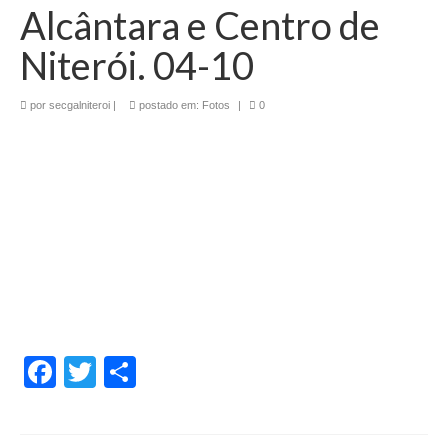
Alcântara e Centro de
Niterói. 04-10
por
secgalniteroi
|
postado em:
Fotos
|
0
Facebook
Twitter
Share